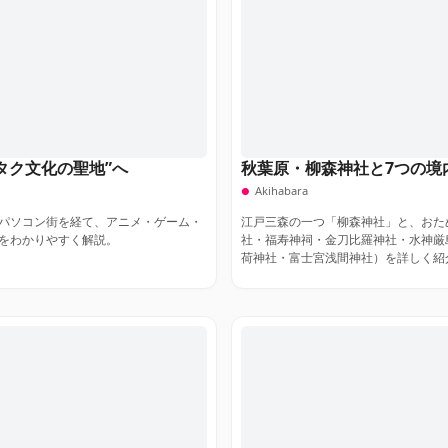
タク文化の聖地”へ
秋葉原・柳森神社と7つの境
Akihabara
パソコン街を経て、アニメ・ゲーム・
江戸三森の一つ「柳森神社」と、おた
をわかりやすく解説。
社・福寿神祠・金刀比羅神社・水神厳
荷神社・富士宮浅間神社）を詳しく紹