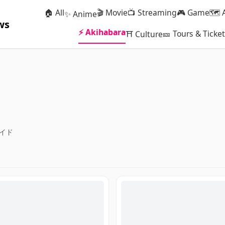
🏠 All
🎬 Movie
📺 Streaming
🎮 Game
🗺 
✨ Anime
ws
⚡ Akihabara
🎫 Tours & Ticke
⛩ Culture
イド