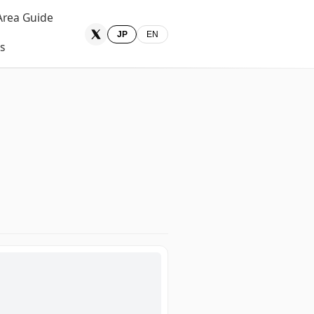
Area Guide
JP
EN
ts