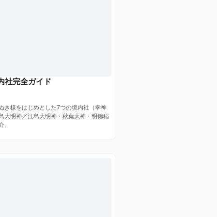
内社完全ガイド
ぬき様をはじめとした7つの境内社（幸神
島大明神／江島大明神・秋葉大神・明徳稲
介。