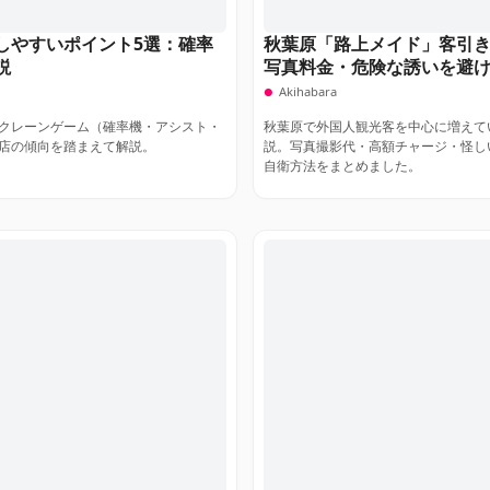
しやすいポイント5選：確率
秋葉原「路上メイド」客引
説
写真料金・危険な誘いを避
Akihabara
クレーンゲーム（確率機・アシスト・
秋葉原で外国人観光客を中心に増えて
店の傾向を踏まえて解説。
説。写真撮影代・高額チャージ・怪し
自衛方法をまとめました。