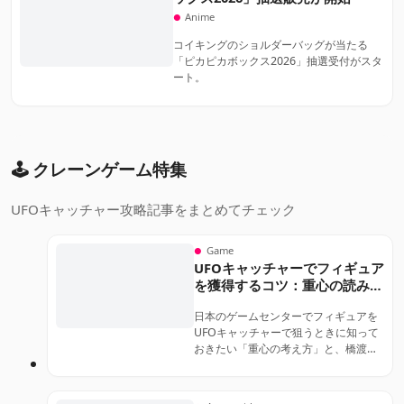
Anime
コイキングのショルダーバッグが当たる
「ピカピカボックス2026」抽選受付がスタ
ート。
🕹️ クレーンゲーム特集
UFOキャッチャー攻略記事をまとめてチェック
Game
UFOキャッチャーでフィギュア
を獲得するコツ：重心の読み方
と台の攻め方ガイド
日本のゲームセンターでフィギュアを
UFOキャッチャーで狙うときに知って
おきたい「重心の考え方」と、橋渡
し・縦ハメ・ぶら下がりなど台のタイ
プ別の攻め方、店員さんへの声かけや
予算管理のコツまで解説する実践ガイ