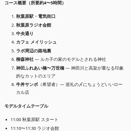
コース概要（所要約4〜5時間）
秋葉原駅・電気街口
秋葉原ラジオ会館
中央通り
カフェ メイリッシュ
ラボ周辺の路地裏
柳森神社
— ルカ子の家のモデルとされる神社
神田ふれあい橋〜万世橋
— 神田川と高架が重なる印象
的なカットのエリア
牛丼サンボ
（希望者）— 巡礼の〆にちょうどいいロー
カル店
モデルタイムテーブル
11:00 秋葉原駅 スタート
11:10〜11:30 ラジオ会館