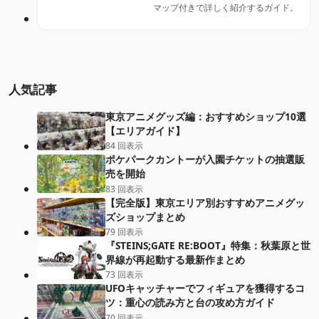
マップ付きで詳しく紹介するガイド。
人気記事
東京アニメグッズ編：おすすめショップ10選
【エリアガイド】
84 回表示
ポケパークカントーが入園チケットの抽選販
売を開始
83 回表示
【完全版】東京エリア別おすすめアニメグッ
ズショップまとめ
79 回表示
『STEINS;GATE RE:BOOT』特集：秋葉原と世
界線が再起動する最新作まとめ
73 回表示
UFOキャッチャーでフィギュアを獲得するコ
ツ：重心の読み方と台の攻め方ガイド
70 回表示