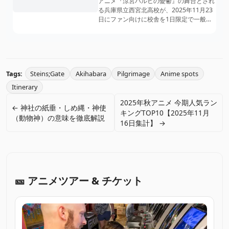
アニメ『涼宮ハルヒの憂鬱』の舞台とされ
る兵庫県立西宮北高校が、2025年11月23
日にファン向けに校舎を1日限定で一般開
放。2027年の統合で校名が消えるのを前
に、生徒と教諭が企画し、募集開始から1
日たたずに約1000人の枠が埋まった。
Tags:
Steins;Gate
Akihabara
Pilgrimage
Anime spots
Itinerary
2025年秋アニメ 今期人気ラン
← 神社の紙垂・しめ縄・神使
キングTOP10【2025年11月
（動物神）の意味を徹底解説
16日集計】 →
🎫 アニメツアー & チケット