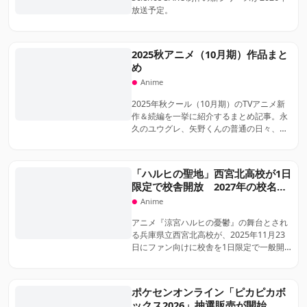
放送予定。
2025秋アニメ（10月期）作品まと
め
Anime
2025年秋クール（10月期）のTVアニメ新
作＆続編を一挙に紹介するまとめ記事。永
久のユウグレ、矢野くんの普通の日々、無
職の英雄、かくりよの宿飯 弐、
SPY×FAMILY Season 3、僕のヒーローア
カデミア FINAL SEASON、ワンパンマン
「ハルヒの聖地」西宮北高校が1日
第3期など注目作を一覧できる特集です。
限定で校舎開放 2027年の校名消
滅前に初企画
Anime
アニメ『涼宮ハルヒの憂鬱』の舞台とされ
る兵庫県立西宮北高校が、2025年11月23
日にファン向けに校舎を1日限定で一般開
放。2027年の統合で校名が消えるのを前
に、生徒と教諭が企画し、募集開始から1
日たたずに約1000人の枠が埋まった。
ポケセンオンライン「ピカピカボ
ックス2026」抽選販売が開始