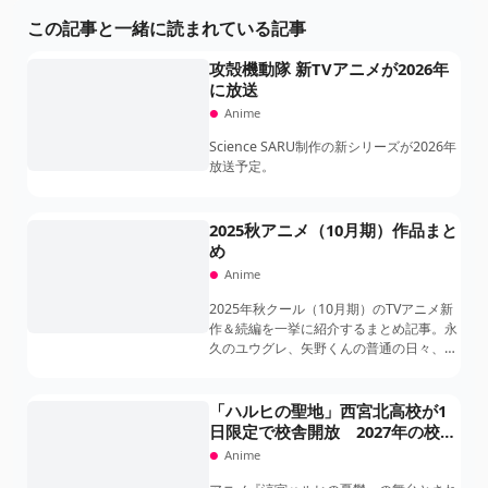
この記事と一緒に読まれている記事
攻殻機動隊 新TVアニメが2026年
に放送
Anime
Science SARU制作の新シリーズが2026年
放送予定。
2025秋アニメ（10月期）作品まと
め
Anime
2025年秋クール（10月期）のTVアニメ新
作＆続編を一挙に紹介するまとめ記事。永
久のユウグレ、矢野くんの普通の日々、無
職の英雄、かくりよの宿飯 弐、
SPY×FAMILY Season 3、僕のヒーローア
カデミア FINAL SEASON、ワンパンマン
「ハルヒの聖地」西宮北高校が1
第3期など注目作を一覧できる特集です。
日限定で校舎開放 2027年の校名
消滅前に初企画
Anime