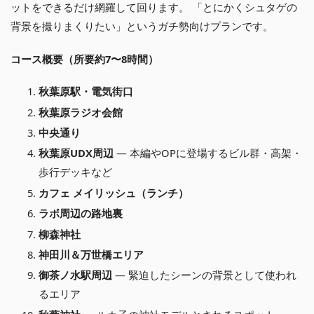
ットをできるだけ網羅して回ります。 「とにかくシュタゲの
背景を撮りまくりたい」というガチ勢向けプランです。
コース概要（所要約7〜8時間）
秋葉原駅・電気街口
秋葉原ラジオ会館
中央通り
秋葉原UDX周辺
— 本編やOPに登場するビル群・高架・
歩行デッキなど
カフェ メイリッシュ（ランチ）
ラボ周辺の路地裏
柳森神社
神田川＆万世橋エリア
御茶ノ水駅周辺
— 緊迫したシーンの背景として使われ
るエリア