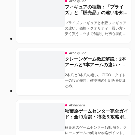
Area guide
ド。
フィギュアの種類：「プライ
ズ」と「販売品」の違いを知ろ
う
プライズフィギュアと市販フィギュア
の違い、価格・クオリティ・買い方・
安く買うコツまで解説した初心者向け
ガイド。
Area guide
クレーンゲーム徹底解説：2本
アームと3本アームの違い・店
舗差・確率設定まとめ
2本爪と3本爪の違い、GIGO・タイト
ーの設定傾向、確率機の仕組みを総ま
とめ。
Akihabara
秋葉原ゲームセンター完全ガイ
ド：全13店舗・特徴＆攻略ポイ
ント・マップ付き
秋葉原のゲームセンター13店舗を、ク
レーンゲームの傾向や攻略ポイント、